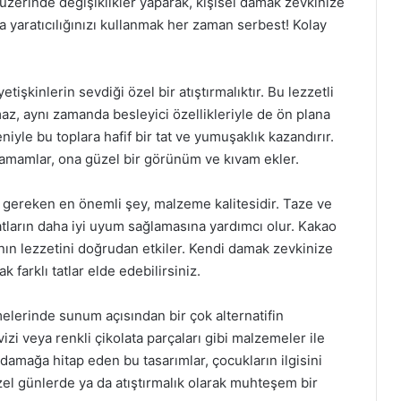
if üzerinde değişiklikler yaparak, kişisel damak zevkinize
a yaratıcılığınızı kullanmak her zaman serbest! Kolay
işkinlerin sevdiği özel bir atıştırmalıktır. Bu lezzetli
maz, aynı zamanda besleyici özellikleriyle de ön plana
iyle bu toplara hafif bir tat ve yumuşaklık kazandırır.
tamamlar, ona güzel bir görünüm ve kıvam ekler.
i gereken en önemli şey, malzeme kalitesidir. Taze ve
atların daha iyi uyum sağlamasına yardımcı olur. Kakao
lının lezzetini doğrudan etkiler. Kendi damak zevkinize
 farklı tatlar elde edebilirsiniz.
emelerinde sunum açısından bir çok alternatifin
vizi veya renkli çikolata parçaları gibi malzemeler ile
damağa hitap eden bu tasarımlar, çocukların ilgisini
zel günlerde ya da atıştırmalık olarak muhteşem bir