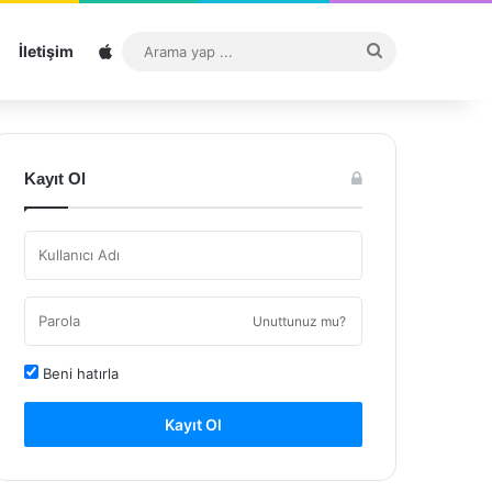
Sitemap
Arama
İletişim
yap
...
Kayıt Ol
Unuttunuz mu?
Beni hatırla
Kayıt Ol