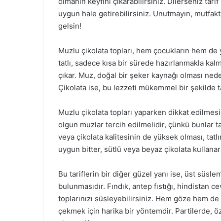
olmanın keyfini çıkarabilirsiniz. Dilerseniz tar
uygun hale getirebilirsiniz. Unutmayın, mutfakt
gelsin!
Muzlu çikolata topları, hem çocukların hem de yet
tatlı, sadece kısa bir sürede hazırlanmakla kal
çıkar. Muz, doğal bir şeker kaynağı olması neden
Çikolata ise, bu lezzeti mükemmel bir şekilde 
Muzlu çikolata topları yaparken dikkat edilmes
olgun muzlar tercih edilmelidir, çünkü bunlar t
veya çikolata kalitesinin de yüksek olması, tat
uygun bitter, sütlü veya beyaz çikolata kullanarak
Bu tariflerin bir diğer güzel yanı ise, üst süsl
bulunmasıdır. Fındık, antep fıstığı, hindistan ce
toplarınızı süsleyebilirsiniz. Hem göze hem de 
çekmek için harika bir yöntemdir. Partilerde, ö