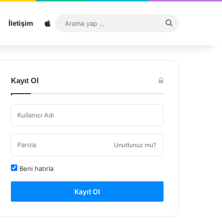
Sitemap
Arama
İletişim
yap
...
Kayıt Ol
Unuttunuz mu?
Beni hatırla
Kayıt Ol