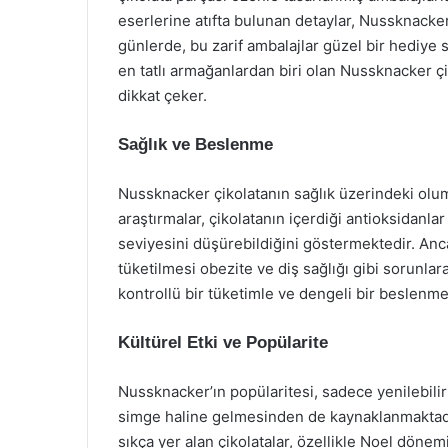
eserlerine atıfta bulunan detaylar, Nussknacker ç
günlerde, bu zarif ambalajlar güzel bir hediye 
en tatlı armağanlardan biri olan Nussknacker çi
dikkat çeker.
Sağlık ve Beslenme
Nussknacker çikolatanın sağlık üzerindeki oluml
araştırmalar, çikolatanın içerdiği antioksidanla
seviyesini düşürebildiğini göstermektedir. Anca
tüketilmesi obezite ve diş sağlığı gibi sorunlar
kontrollü bir tüketimle ve dengeli bir beslenme
Kültürel Etki ve Popülarite
Nussknacker’ın popülaritesi, sadece yenilebilir
simge haline gelmesinden de kaynaklanmaktadır
sıkça yer alan çikolatalar, özellikle Noel dön