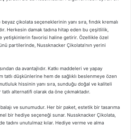
e beyaz çikolata seçeneklerinin yanı sıra, fındık kremalı
ır. Herkesin damak tadına hitap eden bu çeşitlilik,
tişkinlerin favorisi haline getirir. Özellikle özel
nü partilerinde, Nussknacker Çikolata’nın yerini
ından da avantajlıdır. Katkı maddeleri ve yapay
hem tatlı düşkünlerine hem de sağlıklı beslenmeye özen
tluluk hissinin yanı sıra, sunduğu doğal ve kaliteli
tatlı alternatifi olarak da öne çıkmaktadır.
ambalajı ve sunumudur. Her bir paket, estetik bir tasarıma
mel bir hediye seçeneği sunar. Nussknacker Çikolata,
 de tadını unutulmaz kılar. Hediye verme ve alma