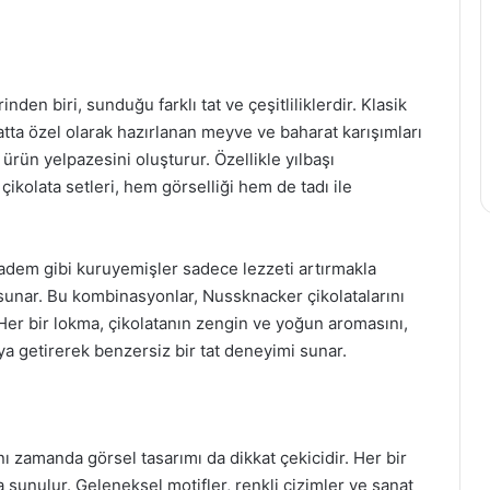
den biri, sunduğu farklı tat ve çeşitliliklerdir. Klasik
 hatta özel olarak hazırlanan meyve ve baharat karışımları
 ürün yelpazesini oluşturur. Özellikle yılbaşı
ikolata setleri, hem görselliği hem de tadı ile
, badem gibi kuruyemişler sadece lezzeti artırmakla
unar. Bu kombinasyonlar, Nussknacker çikolatalarını
Her bir lokma, çikolatanın zengin ve yoğun aromasını,
ya getirerek benzersiz bir tat deneyimi sunar.
nı zamanda görsel tasarımı da dikkat çekicidir. Her bir
 sunulur. Geleneksel motifler, renkli çizimler ve sanat