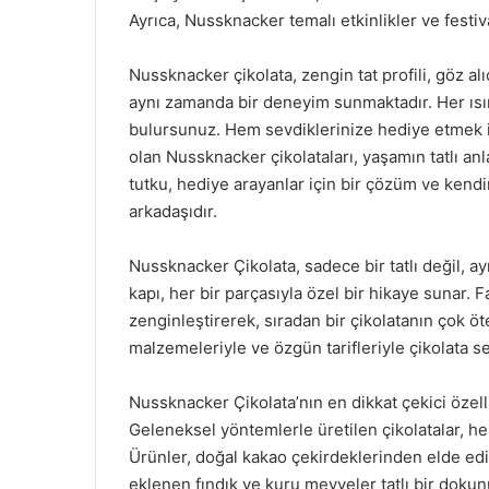
Ayrıca, Nussknacker temalı etkinlikler ve festival
Nussknacker çikolata, zengin tat profili, göz alıc
aynı zamanda bir deneyim sunmaktadır. Her ısırı
bulursunuz. Hem sevdiklerinize hediye etmek i
olan Nussknacker çikolataları, yaşamın tatlı anla
tutku, hediye arayanlar için bir çözüm ve kendin
arkadaşıdır.
Nussknacker Çikolata, sadece bir tatlı değil, a
kapı, her bir parçasıyla özel bir hikaye sunar. F
zenginleştirerek, sıradan bir çikolatanın çok öt
malzemeleriyle ve özgün tarifleriyle çikolata s
Nussknacker Çikolata’nın en dikkat çekici özelli
Geleneksel yöntemlerle üretilen çikolatalar, 
Ürünler, doğal kakao çekirdeklerinden elde edilen
eklenen fındık ve kuru meyveler tatlı bir dokun