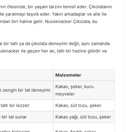
ın ötesinde, bir yaşam tarzını temsil eder. Çikolatanın
e yaratmayı teşvik eder. Yakın arkadaşlar ve aile ile
rından biri haline gelir. Nussknacker Çikolata, bu
e bir tatlı ya da çikolata deneyimi değil, aynı zamanda
ssknacker ile geçen her an, tatlı bir hazine gibidir ve
Malzemeler
Kakao, şeker, kuru
e zengin bir tat deneyimi
meyveler
atlı bir lezzet
Kakao, süt tozu, şeker
 bir tat sunar
Kakao yağı, süt tozu, şeker
enfes birleşimi
Kakao, fındık, şeker