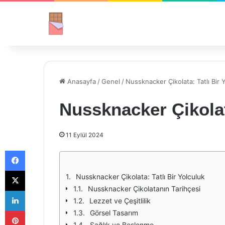
Anasayfa
/
Genel
/
Nussknacker Çikolata: Tatlı Bir 
Nussknacker Çikolata
11 Eylül 2024
Facebook
X
Nussknacker Çikolata: Tatlı Bir Yolculuk
Nussknacker Çikolatanın Tarihçesi
LinkedIn
Lezzet ve Çeşitlilik
Pinterest
Görsel Tasarım
Sağlık ve Beslenme