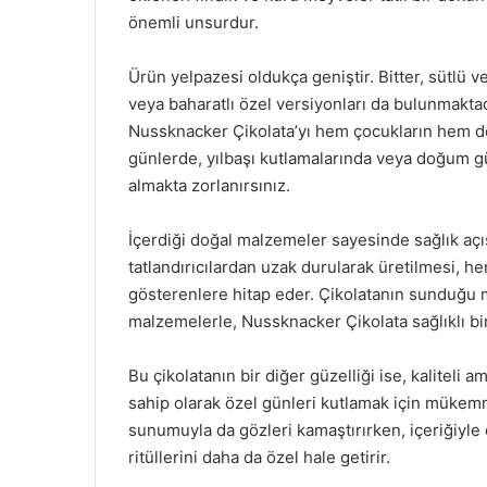
önemli unsurdur.
Ürün yelpazesi oldukça geniştir. Bitter, sütlü v
veya baharatlı özel versiyonları da bulunmaktad
Nussknacker Çikolata’yı hem çocukların hem de ye
günlerde, yılbaşı kutlamalarında veya doğum gü
almakta zorlanırsınız.
İçerdiği doğal malzemeler sayesinde sağlık açıs
tatlandırıcılardan uzak durularak üretilmesi, 
gösterenlere hitap eder. Çikolatanın sunduğu mu
malzemelerle, Nussknacker Çikolata sağlıklı bir 
Bu çikolatanın bir diğer güzelliği ise, kaliteli 
sahip olarak özel günleri kutlamak için mükem
sunumuyla da gözleri kamaştırırken, içeriğiyle
ritüllerini daha da özel hale getirir.