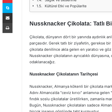
Skype
Kültürel Etki ve Popülarite
E-Posta ile paylaş
Nussknacker Çikolata: Tatlı Bi
Yazdır
Çikolata, dünyanın dört bir yanında aydınlık anl
parçasıdır. Gerek tatlı bir ziyafetin, gerekse b
çikolata denilince akla gelen en yaratıcı ve gö
Nussknacker çikolatanın ayrıcalıklı dünyasına,
odaklanacağız.
Nussknacker Çikolatanın Tarihçesi
Nussknacker, Almanya kökenli bir çikolata marka
Adını Almanca’da "ceviz kırıcı" anlamına gelen 
fındık soslu çikolatalar üretilirken, zamanla ma
Bugün, Nussknacker çikolataları sadece Almanya
birçok insanın gönlünde taht kurmuştur.