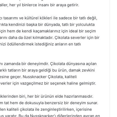
ler, her yıl binlerce insanı bir araya getirir.
ı tasarımı ve kültürel kökleri ile sadece bir tatlı değil,
kta kendinizi başka bir dünyada, tatlı bir yolculukta
çin hem de kendi kaçamaklarınız için ideal bir seçim
rını daha da özel kılmaktadır. Çikolata severler için bir
izi ödüllendirmek istediğiniz anların en tatlı
ynı zamanda bir deneyimdir. Çikolata dünyasına açılan
arklı tatların bir araya geldiği bu ürün, damak zevkini
esine geçer. Nussknacker Çikolata, kaliteli
everler için vazgeçilmez bir seçenek haline gelmiştir.
klerinden biri, her bir ürünün elde hazırlanmasıdır.
hem tat hem de dokusuyla benzersiz bir deneyim sunar.
 kaliteli çikolata ile zenginleştirilirken, içerisine
uş yaratır. Bu da Nussknacker’ı diğerlerinden ayıran en