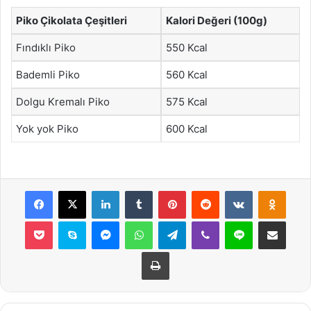
Piko Çikolata Çeşitleri
Kalori Değeri (100g)
Fındıklı Piko
550 Kcal
Bademli Piko
560 Kcal
Dolgu Kremalı Piko
575 Kcal
Yok yok Piko
600 Kcal
Facebook
X
LinkedIn
Tumblr
Pinterest
Reddit
VKontakte
Odnok
Pocket
Skype
Messenger
WhatsApp
Telegram
Viber
Line
E-Posta ile payla
Yazdır