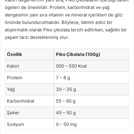
ögeleri de önemlidir. Protein, karbonhidrat ve yağ
dengesinin yanı sıra vitamin ve mineral içerikleri de göz
önünde bulundurulmalıdır. Böylece, tatmin edici bir
atıştırmalık olarak Piko çikolata tercih edilirken, sağlıklı bir
yaşam tarzı desteklenmiş olur.
Özellik
Piko Çikolata (100g)
Kalori
500 – 550 Kcal
Protein
7 – 8 g
Yağ
30 – 35 g
Karbonhidrat
55 – 60 g
Şeker
45 – 50 g
Sodyum
0 – 50 mg