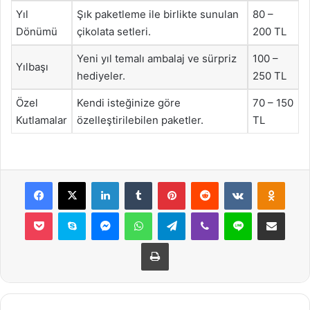
Yıl
Şık paketleme ile birlikte sunulan
80 –
Dönümü
çikolata setleri.
200 TL
Yeni yıl temalı ambalaj ve sürpriz
100 –
Yılbaşı
hediyeler.
250 TL
Özel
Kendi isteğinize göre
70 – 150
Kutlamalar
özelleştirilebilen paketler.
TL
Facebook
X
LinkedIn
Tumblr
Pinterest
Reddit
VKontakte
Odnok
Pocket
Skype
Messenger
WhatsApp
Telegram
Viber
Line
E-Posta ile payla
Yazdır