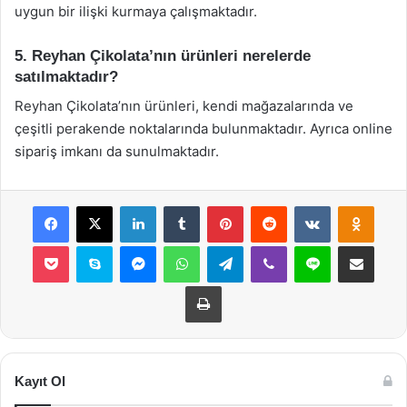
uygun bir ilişki kurmaya çalışmaktadır.
5. Reyhan Çikolata’nın ürünleri nerelerde
satılmaktadır?
Reyhan Çikolata’nın ürünleri, kendi mağazalarında ve
çeşitli perakende noktalarında bulunmaktadır. Ayrıca online
sipariş imkanı da sunulmaktadır.
Facebook
X
LinkedIn
Tumblr
Pinterest
Reddit
VKontakte
Odnok
Pocket
Skype
Messenger
WhatsApp
Telegram
Viber
Line
E-Posta ile payla
Yazdır
Kayıt Ol