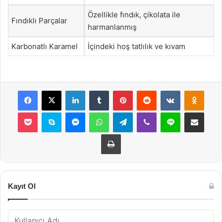
Özellikle fındık, çikolata ile
Fındıklı Parçalar
harmanlanmış
Karbonatlı Karamel
İçindeki hoş tatlılık ve kıvam
Facebook
X
LinkedIn
Tumblr
Pinterest
Reddit
VKontakte
Odnok
Pocket
Skype
Messenger
WhatsApp
Telegram
Viber
Line
E-Posta ile payla
Yazdır
Kayıt Ol