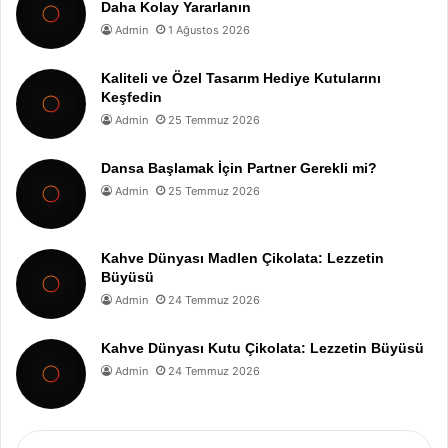
Daha Kolay Yararlanın
Admin
1 Ağustos 2026
Kaliteli ve Özel Tasarım Hediye Kutularını
Keşfedin
Admin
25 Temmuz 2026
Dansa Başlamak İçin Partner Gerekli mi?
Admin
25 Temmuz 2026
Kahve Dünyası Madlen Çikolata: Lezzetin
Büyüsü
Admin
24 Temmuz 2026
Kahve Dünyası Kutu Çikolata: Lezzetin Büyüsü
Admin
24 Temmuz 2026