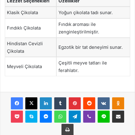
Lezzet Seçenekleri
Özellikler
Klasik Çikolata
Yoğun çikolata tadı sunar.
Fındık aroması ile
Fındıklı Çikolata
zenginleştirilmiştir.
Hindistan Cevizli
Egzotik bir tat deneyimi sunar.
Çikolata
Çeşitli meyve tatları ile
Meyveli Çikolata
ferahlatır.
Facebook
X
LinkedIn
Tumblr
Pinterest
Reddit
VKontakte
Odnok
Pocket
Skype
Messenger
WhatsApp
Telegram
Viber
Line
E-Posta ile payla
Yazdır