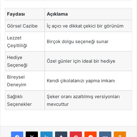
Faydası
Açıklama
Görsel Cazibe
İç açıcı ve dikkat çekici bir görünüm
Lezzet
Birçok dolgu seçeneği sunar
Çeşitliliği
Hediye
Özel günler için ideal bir hediye
Seçeneği
Bireysel
Kendi çikolatanızı yapma imkanı
Deneyim
Sağlıklı
Şeker oranı azaltılmış versiyonları
Seçenekler
mevcuttur
Facebook
X
LinkedIn
Tumblr
Pinterest
Reddit
VKontakte
Odnok