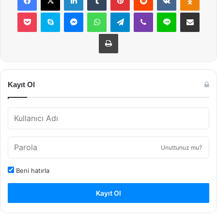
Pocket
Skype
Messenger
WhatsApp
Telegram
Viber
Line
E-Posta ile payla
Yazdır
Kayıt Ol
Unuttunuz mu?
Beni hatırla
Kayıt Ol