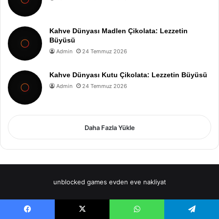
Kahve Dünyası Madlen Çikolata: Lezzetin
Büyüsü
Admin
24 Temmuz 2026
Kahve Dünyası Kutu Çikolata: Lezzetin Büyüsü
Admin
24 Temmuz 2026
Daha Fazla Yükle
unblocked games
evden eve nakliyat
Facebook
X
WhatsApp
Telegram