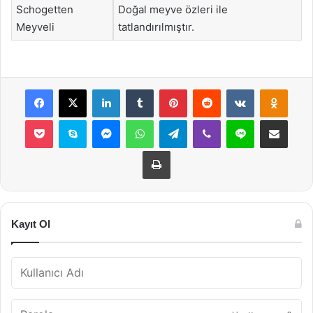
Schogetten
Doğal meyve özleri ile
Meyveli
tatlandırılmıştır.
Facebook
X
LinkedIn
Tumblr
Pinterest
Reddit
VKontakte
Odnok
Pocket
Skype
Messenger
WhatsApp
Telegram
Viber
Line
E-Posta ile payla
Yazdır
Kayıt Ol