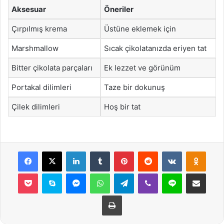
Aksesuar
Öneriler
Çırpılmış krema
Üstüne eklemek için
Marshmallow
Sıcak çikolatanızda eriyen tat
Bitter çikolata parçaları
Ek lezzet ve görünüm
Portakal dilimleri
Taze bir dokunuş
Çilek dilimleri
Hoş bir tat
Facebook
X
LinkedIn
Tumblr
Pinterest
Reddit
VKontakte
Odnok
Pocket
Skype
Messenger
WhatsApp
Telegram
Viber
Line
E-Posta ile payla
Yazdır