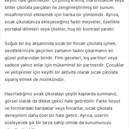
keyifli hale getirilebilir. Çırpılmış krema, marshmallow veya
bitter çikolata parçaları ile zenginleştirilmiş bir sunum,
misafirlerinizi etkilemek için harika bir yöntemdir. Ayrıca,
sıcak çikolatanıza ekleyeceğiniz farklı meyveler, özellikle
portakal dilimleri veya çilekler, hoş bir kontrast yaratır.
Soğuk bir kış akşamında sıcak bir fincan çikolata içmek,
sevdiklerinizle geçirilen zamanın tadını çıkarmanın en
güzel yollarından biridir. Film geceleri, kış partileri veya
sadece yalnız anlar için mükemmel bir partnerdir. Çocuklar
ve yetişkinler için keyifli bir aktivite olarak sıcak çikolata
sipariş etmek de mümkündür.
Hazırladığınız sıcak çikolatayı çeşitli kaplarda sunmanız,
görsel olarak da dikkat çekici hale getirebilir. Farklı boyut
ve formlardaki bardaklar veya fincanlar, sıcak çikolata
deneyimini daha özel bir hale getirir. Ayrıca, üzerini
süsleyecek şık bir tarza sahip olmak da sunumunuzu