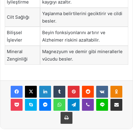
İyileştirme
kaygıyı azaltır.
Yaşlanma belirtilerini geciktirir ve cildi
Cilt Sağlığı
besler.
Bilişsel
Beyin fonksiyonlarını artırır ve
İşlevler
Alzheimer riskini azaltabilir.
Mineral
Magnezyum ve demir gibi minerallerle
Zenginliği
vücudu besler.
Facebook
X
LinkedIn
Tumblr
Pinterest
Reddit
VKontakte
Odnok
Pocket
Skype
Messenger
WhatsApp
Telegram
Viber
Line
E-Posta ile payla
Yazdır