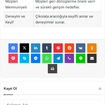
Müşteri
Müşteri geri dönüşlerine önem verir
Memnuniyeti
ve sürekli gelişim hedefler.
Deneyim ve
Çikolata aracılığıyla keyifli anılar ve
Keyif
deneyimler sunar.
Facebook
X
LinkedIn
Tumblr
Pinterest
Reddit
VKontakte
Odnok
Pocket
Skype
Messenger
WhatsApp
Telegram
Viber
Line
E-Posta ile payla
Yazdır
Kayıt Ol