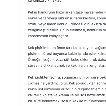
karşımıza çıkmaktadır.
Kekin hamurunu hazırlarken taze malzemeler kul
şeker ve tereyağı gibi unsurların kalitesi, sonu
özütü veya limon kabuğu rendesi gibi ekstra ta
zenginleştirilebilir. Unun elenmesi, hamurun 
kabarmasını kolaylaştırır.
Kek pişirilmeden önce tart kalıbını iyice yağlam
pişirme süresi boyunca kekin içinde ıslak kal
Örneğin, yoğurt veya süt, keke eklenerek daha n
süresine dikkat etmek ve kekin altın rengi alan
Kek piştikten sonra, soğuması için bir süre bek
çıkmasına yardımcı olur. Kek soğuduktan sonr
kekin üst yüzeyinin düzgün olduğundan emin ol
kaliteli çikolata ve krema ile bir sos hazırlama
bir süre bekletmek, sosun kek ile bütünleşmesi