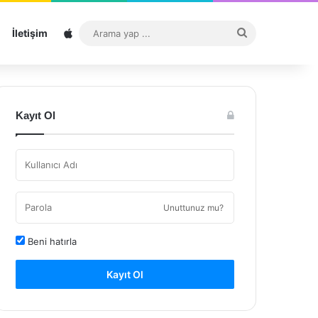
Sitemap
Arama
İletişim
yap
...
Kayıt Ol
Unuttunuz mu?
Beni hatırla
Kayıt Ol