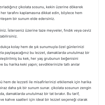
zırladığınız çikolata sosunu, kekin üzerine dökerek
n her tarafını kaplamasına dikkat edin, böylece hem
hteşem bir sunum elde edersiniz.
siniz. İsterseniz üzerine taze meyveler, fındık veya ceviz
abilirsiniz.
oldukça kolay hem de şık sunumuyla özel günlerinizi
nızla paylaşacağınız bu lezzet, damaklarda unutulmaz bir
ginleştirilmiş bu kek, her yaş grubunun beğenisini
e bu harika keki yapın; sevdiklerinizle tatlı anılar
 hem de lezzeti ile misafirlerinizi etkilemek için harika
re biraz daha şık bir sunum sunar. çikolata sosunun zengin
, damaklarda unutulmaz bir tat bırakır. Bu tarif,
ve kahve saatleri için ideal bir lezzet seçeneği olarak