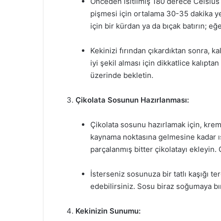
Önceden ısıtılmış 180 derece Celsius 
pişmesi için ortalama 30-35 dakika yet
için bir kürdan ya da bıçak batırın; eğ
Kekinizi fırından çıkardıktan sonra, 
iyi şekil alması için dikkatlice kalıpt
üzerinde bekletin.
Çikolata Sosunun Hazırlanması:
Çikolata sosunu hazırlamak için, krem
kaynama noktasına gelmesine kadar ısı
parçalanmış bitter çikolatayı ekleyin.
İsterseniz sosunuza bir tatlı kaşığı 
edebilirsiniz. Sosu biraz soğumaya bı
Kekinizin Sunumu: