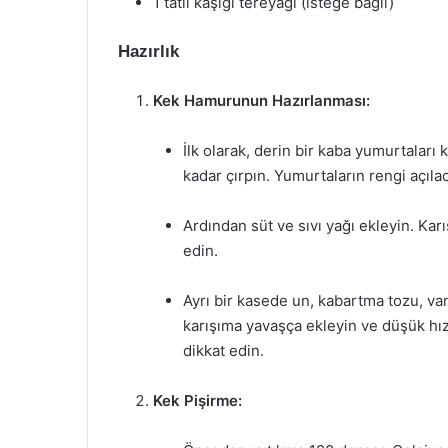
1 tatlı kaşığı tereyağı (isteğe bağlı)
Hazırlık
Kek Hamurunun Hazırlanması:
İlk olarak, derin bir kaba yumurtaları 
kadar çırpın. Yumurtaların rengi açıla
Ardından süt ve sıvı yağı ekleyin. Ka
edin.
Ayrı bir kasede un, kabartma tozu, van
karışıma yavaşça ekleyin ve düşük hı
dikkat edin.
Kek Pişirme: