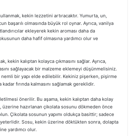
lanmak, kekin lezzetini artıracaktır. Yumurta, un,
cun başarılı olmasında büyük rol oynar. Ayrıca, vanilya
tlandırıcılar ekleyerek kekin aroması daha da
dokusunun daha hafif olmasına yardımcı olur ve
ak, kekin kalıptan kolayca çıkmasını sağlar. Ayrıca,
masını sağlayacak bir malzeme eklemeyi düşünmelisiniz.
emli bir yapı elde edilebilir. Kekiniz pişerken, pişirme
a kadar fırında kalmasını sağlamak gereklidir.
letilmesi önerilir. Bu aşama, kekin kalıptan daha kolay
a, üzerine hazırlanan çikolata sosunu dökmeden önce
un. Çikolata sosunun yapımı oldukça basittir; sadece
k yeterlidir. Sosu, kekin üzerine döktükten sonra, dolapta
ne yardımcı olur.