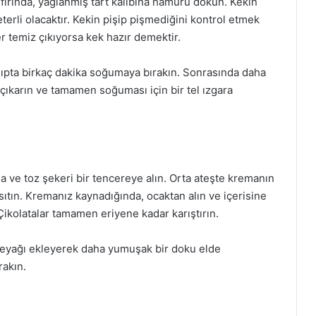
fırında, yağlanmış tart kalıbına hamuru dökün. Kekin
erli olacaktır. Kekin pişip pişmediğini kontrol etmek
er temiz çıkıyorsa kek hazır demektir.
kalıpta birkaç dakika soğumaya bırakın. Sonrasında daha
an çıkarın ve tamamen soğuması için bir tel ızgara
a ve toz şekeri bir tencereye alın. Orta ateşte kremanın
tın. Kremanız kaynadığında, ocaktan alın ve içerisine
 Çikolatalar tamamen eriyene kadar karıştırın.
tereyağı ekleyerek daha yumuşak bir doku elde
rakın.