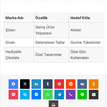
Marka Adı
Özellik
Hedef Kitle
Geniş Ürün
Şölen
Aileler
Yelpazesi
Divan
Geleneksel Tatlar
Gurme Tüketiciler
Hediyelik
Özel Gün
Özel Tasarımlar
Çikolata
Kutlamaları
Facebook
X
LinkedIn
Tumblr
Pinterest
Reddit
VKontakte
Odnok
Pocket
Skype
Messenger
WhatsApp
Telegram
Viber
Line
E-Posta ile payla
Yazdır