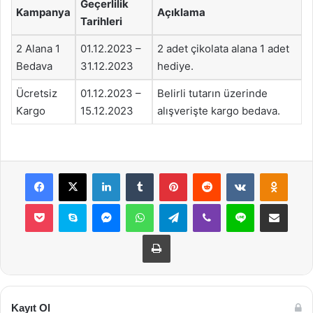
Geçerlilik
Kampanya
Açıklama
Tarihleri
2 Alana 1
01.12.2023 –
2 adet çikolata alana 1 adet
Bedava
31.12.2023
hediye.
Ücretsiz
01.12.2023 –
Belirli tutarın üzerinde
Kargo
15.12.2023
alışverişte kargo bedava.
Facebook
X
LinkedIn
Tumblr
Pinterest
Reddit
VKontakte
Odnok
Pocket
Skype
Messenger
WhatsApp
Telegram
Viber
Line
E-Posta ile payla
Yazdır
Kayıt Ol