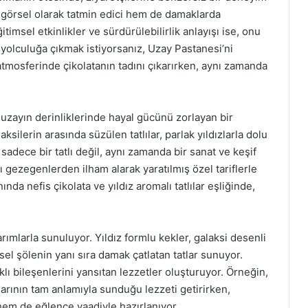
m görsel olarak tatmin edici hem de damaklarda
imsel etkinlikler ve sürdürülebilirlik anlayışı ise, onu
r yolculuğa çıkmak istiyorsanız, Uzay Pastanesi’ni
atmosferinde çikolatanın tadını çıkarırken, aynı zamanda
, uzayın derinliklerinde hayal gücünü zorlayan bir
ilerin arasında süzülen tatlılar, parlak yıldızlarla dolu
sadece bir tatlı değil, aynı zamanda bir sanat ve keşif
rklı gezegenlerden ilham alarak yaratılmış özel tariflerle
ında nefis çikolata ve yıldız aromalı tatlılar eşliğinde,
rımlarla sunuluyor. Yıldız formlu kekler, galaksi desenli
rsel şölenin yanı sıra damak çatlatan tatlar sunuyor.
lı bileşenlerini yansıtan lezzetler oluşturuyor. Örneğin,
çlarının tam anlamıyla sunduğu lezzeti getirirken,
hem de eğlence vaadiyle hazırlanıyor.