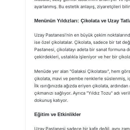
ayarlanmış. Bu estetik anlayış, ziyaretçileri b
Menünün Yıldızları: Çikolata ve Uzay Tatl
Uzay Pastanesi’nin en büyük çekim noktalarınd
ise özel çikolatalar. Çikolata, sadece bir tat d
Pastanesi, çikolatayı adeta bir sanat formuna 
çekirdekleri, ustalıkla işleniyor ve her bir çiko
Menüde yer alan "Galaksi Çikolatası", hem görs
çikolata, mavi ve pembe renklerle süslenmiş, iç
İlk ısırığınızda ağızda eriyen çikolata, ardında
çıkmanızı sağlıyor. Ayrıca "Yıldız Tozu" adı veri
dokunuş katıyor.
Eğitim ve Etkinlikler
Uzay Pastanesi sadece bir kafe değil, aynı zam