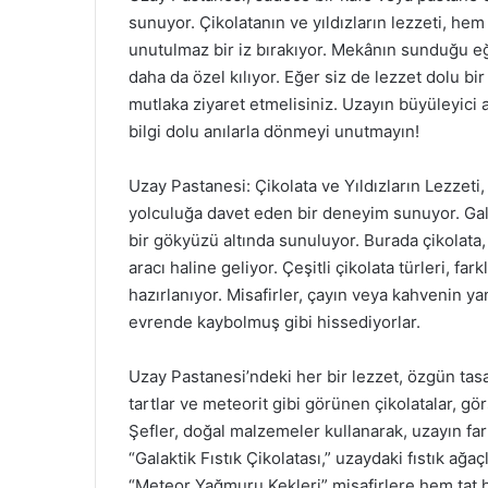
sunuyor. Çikolatanın ve yıldızların lezzeti, he
unutulmaz bir iz bırakıyor. Mekânın sunduğu eğit
daha da özel kılıyor. Eğer siz de lezzet dolu bi
mutlaka ziyaret etmelisiniz. Uzayın büyüleyici 
bilgi dolu anılarla dönmeyi unutmayın!
Uzay Pastanesi: Çikolata ve Yıldızların Lezzeti
yolculuğa davet eden bir deneyim sunuyor. Galaks
bir gökyüzü altında sunuluyor. Burada çikolata, 
aracı haline geliyor. Çeşitli çikolata türleri, fa
hazırlanıyor. Misafirler, çayın veya kahvenin yan
evrende kaybolmuş gibi hissediyorlar.
Uzay Pastanesi’ndeki her bir lezzet, özgün tasa
tartlar ve meteorit gibi görünen çikolatalar, gö
Şefler, doğal malzemeler kullanarak, uzayın fark
“Galaktik Fıstık Çikolatası,” uzaydaki fıstık ağa
“Meteor Yağmuru Kekleri” misafirlere hem tat 