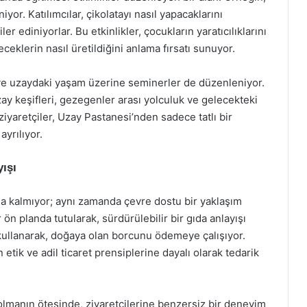
iyor. Katılımcılar, çikolatayı nasıl yapacaklarını
 ediniyorlar. Bu etkinlikler, çocukların yaratıcılıklarını
ceklerin nasıl üretildiğini anlama fırsatı sunuyor.
ı ve uzaydaki yaşam üzerine seminerler de düzenleniyor.
ay keşifleri, gezegenler arası yolculuk ve gelecekteki
 ziyaretçiler, Uzay Pastanesi’nden sadece tatlı bir
ayrılıyor.
yışı
kla kalmıyor; aynı zamanda çevre dostu bir yaklaşım
ön planda tutularak, sürdürülebilir bir gıda anlayışı
kullanarak, doğaya olan borcunu ödemeye çalışıyor.
tik ve adil ticaret prensiplerine dayalı olarak tedarik
olmanın ötesinde, ziyaretçilerine benzersiz bir deneyim