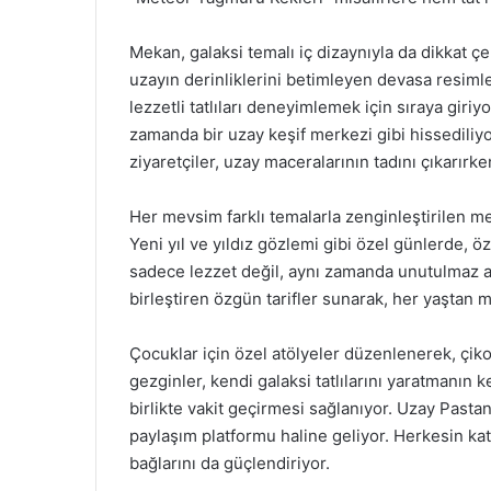
Mekan, galaksi temalı iç dizaynıyla da dikkat çeki
uzayın derinliklerini betimleyen devasa resimle
lezzetli tatlıları deneyimlemek için sıraya giri
zamanda bir uzay keşif merkezi gibi hissediliyo
ziyaretçiler, uzay maceralarının tadını çıkarırk
Her mevsim farklı temalarla zenginleştirilen men
Yeni yıl ve yıldız gözlemi gibi özel günlerde, öze
sadece lezzet değil, aynı zamanda unutulmaz anı
birleştiren özgün tarifler sunarak, her yaştan mis
Çocuklar için özel atölyeler düzenlenerek, çiko
gezginler, kendi galaksi tatlılarını yaratmanın k
birlikte vakit geçirmesi sağlanıyor. Uzay Pasta
paylaşım platformu haline geliyor. Herkesin katıl
bağlarını da güçlendiriyor.