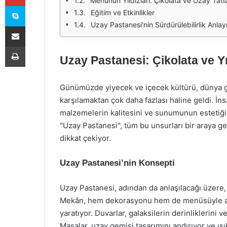
Menünün Yıldızları: Çikolata ve Uzay Tatla
Skype
Eğitim ve Etkinlikler
Uzay Pastanesi'nin Sürdürülebilirlik Anlayı
E-Posta ile paylaş
Yazdır
Uzay Pastanesi: Çikolata ve Yı
Günümüzde yiyecek ve içecek kültürü, dünya ge
karşılamaktan çok daha fazlası haline geldi. İnsa
malzemelerin kalitesini ve sunumunun estetiği
"Uzay Pastanesi", tüm bu unsurları bir araya g
dikkat çekiyor.
Uzay Pastanesi’nin Konsepti
Uzay Pastanesi, adından da anlaşılacağı üzere,
Mekân, hem dekorasyonu hem de menüsüyle adet
yaratıyor. Duvarlar, galaksilerin derinliklerini ve
Masalar, uzay gemisi tasarımını andırıyor ve ış