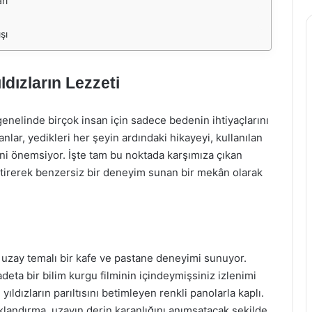
rı
şı
ldızların Lezzeti
nelinde birçok insan için sadece bedenin ihtiyaçlarını
nlar, yedikleri her şeyin ardındaki hikayeyi, kullanılan
ni önemsiyor. İşte tam bu noktada karşımıza çıkan
etirerek benzersiz bir deneyim sunan bir mekân olarak
 uzay temalı bir kafe ve pastane deneyimi sunuyor.
a bir bilim kurgu filminin içindeymişsiniz izlenimi
 yıldızların parıltısını betimleyen renkli panolarla kaplı.
ıklandırma, uzayın derin karanlığını anımsatacak şekilde