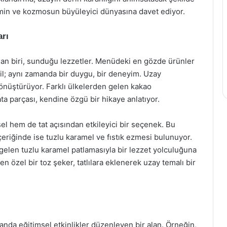
ilimin ve kozmosun büyüleyici dünyasına davet ediyor.
arı
an biri, sunduğu lezzetler. Menüdeki en gözde ürünler
eğil; aynı zamanda bir duygu, bir deneyim. Uzay
dönüştürüyor. Farklı ülkelerden gelen kakao
lata parçası, kendine özgü bir hikaye anlatıyor.
el hem de tat açısından etkileyici bir seçenek. Bu
eriğinde ise tuzlu karamel ve fıstık ezmesi bulunuyor.
n gelen tuzlu karamel patlamasıyla bir lezzet yolculuğuna
len özel bir toz şeker, tatlılara eklenerek uzay temalı bir
anda eğitimsel etkinlikler düzenleyen bir alan. Örneğin,