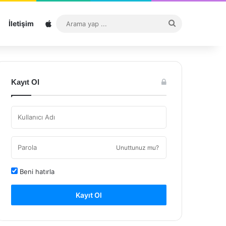
Sitemap
Arama
İletişim
yap
...
Kayıt Ol
Unuttunuz mu?
Beni hatırla
Kayıt Ol