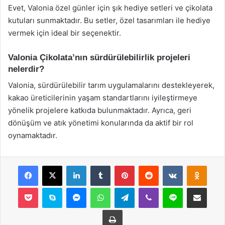
Evet, Valonia özel günler için şık hediye setleri ve çikolata
kutuları sunmaktadır. Bu setler, özel tasarımları ile hediye
vermek için ideal bir seçenektir.
Valonia Çikolata’nın sürdürülebilirlik projeleri
nelerdir?
Valonia, sürdürülebilir tarım uygulamalarını destekleyerek,
kakao üreticilerinin yaşam standartlarını iyileştirmeye
yönelik projelere katkıda bulunmaktadır. Ayrıca, geri
dönüşüm ve atık yönetimi konularında da aktif bir rol
oynamaktadır.
Facebook
X
LinkedIn
Tumblr
Pinterest
Reddit
VKontakte
Odnok
Pocket
Skype
Messenger
WhatsApp
Telegram
Viber
Line
E-Posta ile payla
Yazdır