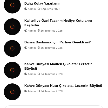
Daha Kolay Yararlanın
Admin
1 Ağustos 2026
Kaliteli ve Özel Tasarım Hediye Kutularını
Keşfedin
Admin
25 Temmuz 2026
Dansa Başlamak İçin Partner Gerekli mi?
Admin
25 Temmuz 2026
Kahve Dünyası Madlen Çikolata: Lezzetin
Büyüsü
Admin
24 Temmuz 2026
Kahve Dünyası Kutu Çikolata: Lezzetin Büyüsü
Admin
24 Temmuz 2026