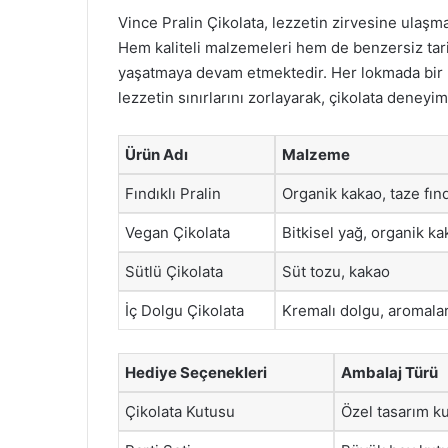
Vince Pralin Çikolata, lezzetin zirvesine ulaşm
Hem kaliteli malzemeleri hem de benzersiz tarif
yaşatmaya devam etmektedir. Her lokmada bir hik
lezzetin sınırlarını zorlayarak, çikolata deneyimi
Ürün Adı
Malzeme
Fındıklı Pralin
Organik kakao, taze fın
Vegan Çikolata
Bitkisel yağ, organik k
Sütlü Çikolata
Süt tozu, kakao
İç Dolgu Çikolata
Kremalı dolgu, aromala
Hediye Seçenekleri
Ambalaj Türü
Çikolata Kutusu
Özel tasarım k