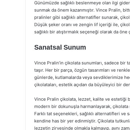
Günümüzde sağlıklı beslenmeye olan ilgi giderek
sunmak da önem kazanmıştır. Vince Pralin, bitt
pralinler gibi sağlıklı alternatifler sunarak, ç
Düşük şeker oranı ve zengin lif içeriği ile, çiko
sağlıklı bir atıştırmalık seçeneği olarak da öne 
Sanatsal Sunum
Vince Pralin’in çikolata sunumları, sadece bir t
taşır. Her bir parça, özgün tasarımları ve renk
günlerde, kutlamalarda veya sevdiklerimize hed
çikolataları, estetik açıdan da büyüleyici bir d
Vince Pralin çikolata, lezzet, kalite ve estetiği 
modern bir dokunuşla harmanlayarak, çikolata 
Farklı tat seçenekleri, sağlıklı alternatifleri v
kendine has bir yer edinmiştir. Çikolata tutkun
lezzetin zirvesinde olmakla kalmayıp, aynı za