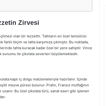
zzetin Zirvesi
lmezi olan bir lezzettir. Tatlıların en özel temsilcisi
k farklı biçim ve tatta karşımıza çıkmıştır. Bu noktada,
plerinde tahta kuracak kadar özel bir yere sahiptir. Vince
sal sunumu ile çikolata severleri büyülemektedir.
ikolata kaplı iç dolgu malzemeleriyle hazırlanır. İçinde
şitli meyve püresi bulunur. Pralin, Fransız mutfağının
r uzanır. Bu özel çikolata türü, sanat eseri gibi işlenen
der.