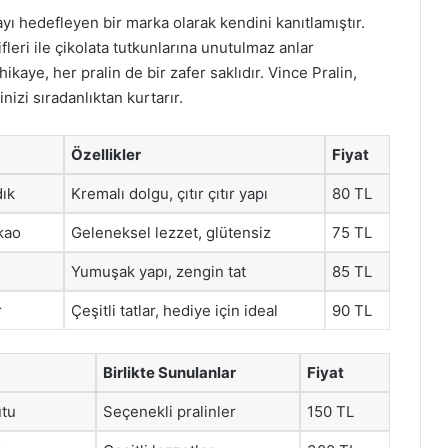
ayı hedefleyen bir marka olarak kendini kanıtlamıştır.
leri ile çikolata tutkunlarına unutulmaz anlar
aye, her pralin de bir zafer saklıdır. Vince Pralin,
nizi sıradanlıktan kurtarır.
Özellikler
Fiyat
dık
Kremalı dolgu, çıtır çıtır yapı
80 TL
akao
Geleneksel lezzet, glütensiz
75 TL
Yumuşak yapı, zengin tat
85 TL
r
Çeşitli tatlar, hediye için ideal
90 TL
Birlikte Sunulanlar
Fiyat
utu
Seçenekli pralinler
150 TL