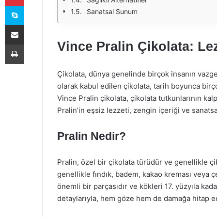
Skype
Sanatsal Sunum
E-Posta ile paylaş
Vince Pralin Çikolata: Le
Yazdır
Çikolata, dünya genelinde birçok insanın vazgeçi
olarak kabul edilen çikolata, tarih boyunca birço
Vince Pralin çikolata, çikolata tutkunlarının kal
Pralin’in eşsiz lezzeti, zengin içeriği ve sanat
Pralin Nedir?
Pralin, özel bir çikolata türüdür ve genellikle ç
genellikle fındık, badem, kakao kreması veya çe
önemli bir parçasıdır ve kökleri 17. yüzyıla kada
detaylarıyla, hem göze hem de damağa hitap e