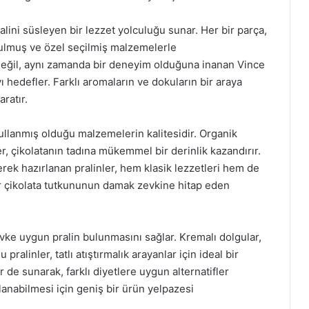
yalini süsleyen bir lezzet yolculuğu sunar. Her bir parça,
urulmuş ve özel seçilmiş malzemelerle
t değil, aynı zamanda bir deneyim olduğuna inanan Vince
 hedefler. Farklı aromaların ve dokuların bir araya
aratır.
 kullanmış olduğu malzemelerin kalitesidir. Organik
er, çikolatanın tadına mükemmel bir derinlik kazandırır.
ek hazırlanan pralinler, hem klasik lezzetleri hem de
her çikolata tutkununun damak zevkine hitap eden
evke uygun pralin bulunmasını sağlar. Kremalı dolgular,
 pralinler, tatlı atıştırmalık arayanlar için ideal bir
r de sunarak, farklı diyetlere uygun alternatifler
lanabilmesi için geniş bir ürün yelpazesi