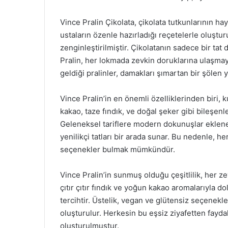
Vince Pralin Çikolata, çikolata tutkunlarının ha
ustaların özenle hazırladığı reçetelerle oluşt
zenginleştirilmiştir. Çikolatanın sadece bir ta
Pralin, her lokmada zevkin doruklarına ulaşmayı
geldiği pralinler, damakları şımartan bir şölen y
Vince Pralin’in en önemli özelliklerinden biri,
kakao, taze fındık, ve doğal şeker gibi bileşenl
Geleneksel tariflere modern dokunuşlar eklener
yenilikçi tatları bir arada sunar. Bu nedenle, 
seçenekler bulmak mümkündür.
Vince Pralin’in sunmuş olduğu çeşitlilik, her z
çıtır çıtır fındık ve yoğun kakao aromalarıyla dolu
tercihtir. Üstelik, vegan ve glütensiz seçenekle
oluşturulur. Herkesin bu eşsiz ziyafetten fayda
oluşturulmuştur.