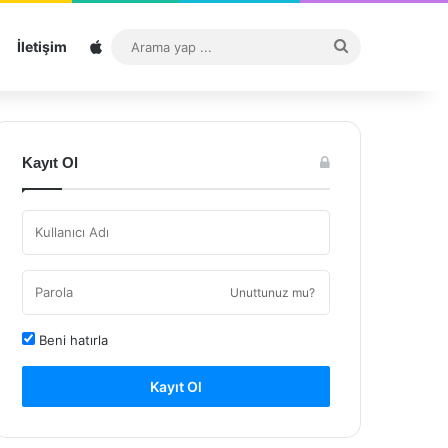
Sitemap
Arama
İletişim
yap
...
Kayıt Ol
Unuttunuz mu?
Beni hatırla
Kayıt Ol