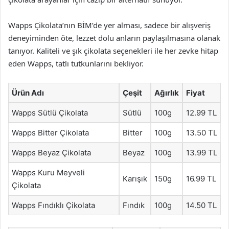
Wapps Çikolata’nın BİM’de yer alması, sadece bir alışveriş
deneyiminden öte, lezzet dolu anların paylaşılmasına olanak
tanıyor. Kaliteli ve şık çikolata seçenekleri ile her zevke hitap
eden Wapps, tatlı tutkunlarını bekliyor.
Ürün Adı
Çeşit
Ağırlık
Fiyat
Wapps Sütlü Çikolata
Sütlü
100g
12.99 TL
Wapps Bitter Çikolata
Bitter
100g
13.50 TL
Wapps Beyaz Çikolata
Beyaz
100g
13.99 TL
Wapps Kuru Meyveli
Karışık
150g
16.99 TL
Çikolata
Wapps Fındıklı Çikolata
Fındık
100g
14.50 TL