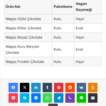
Vegan
Ürün Adı
Paketleme
Seçeneği
Wapps Sütlü Çikolata
Kutu
Hayır
Wapps Bitter Çikolata
Kutu
Evet
Wapps Beyaz Çikolata
Kutu
Hayır
Wapps Kuru Meyveli
Kutu
Evet
Çikolata
Wapps Fındıklı Çikolata
Kutu
Hayır
Facebook
X
LinkedIn
Tumblr
Pinterest
Reddit
VKontakte
Odnok
Pocket
Skype
Messenger
WhatsApp
Telegram
Viber
Line
E-Posta ile payla
Yazdır