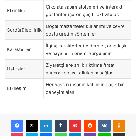
Çikolata yapım atölyeleri ve interaktif
Etkinlikler
gösteriler içeren çeşitli aktiviteler.
Doğal malzemeler kullanımı ve çevre
Sürdürülebilirlik
dostu üretim yöntemleri.
İlginç karakterler ile dersler, arkadaşlık
Karakterler
ve hayallerin önemi vurgulanır.
Ziyaretçilere anı biriktirme fırsatı
Hatıralar
sunarak sosyal etkileşim sağlar.
Her yaştan insanın katılımına açık bir
Etkileşim
deneyim alanı.
Facebook
X
LinkedIn
Tumblr
Pinterest
Reddit
VKontakte
Odnok
Pocket
Skype
Messenger
WhatsApp
Telegram
Viber
Line
E-Posta ile payla