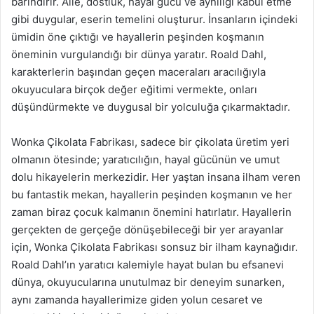
barındırır. Aile, dostluk, hayal gücü ve aynılığı kabul etme
gibi duygular, eserin temelini oluşturur. İnsanların içindeki
ümidin öne çıktığı ve hayallerin peşinden koşmanın
öneminin vurgulandığı bir dünya yaratır. Roald Dahl,
karakterlerin başından geçen maceraları aracılığıyla
okuyuculara birçok değer eğitimi vermekte, onları
düşündürmekte ve duygusal bir yolculuğa çıkarmaktadır.
Wonka Çikolata Fabrikası, sadece bir çikolata üretim yeri
olmanın ötesinde; yaratıcılığın, hayal gücünün ve umut
dolu hikayelerin merkezidir. Her yaştan insana ilham veren
bu fantastik mekan, hayallerin peşinden koşmanın ve her
zaman biraz çocuk kalmanın önemini hatırlatır. Hayallerin
gerçekten de gerçeğe dönüşebileceği bir yer arayanlar
için, Wonka Çikolata Fabrikası sonsuz bir ilham kaynağıdır.
Roald Dahl’ın yaratıcı kalemiyle hayat bulan bu efsanevi
dünya, okuyucularına unutulmaz bir deneyim sunarken,
aynı zamanda hayallerimize giden yolun cesaret ve