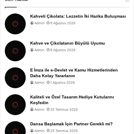
Kahveli Çikolata: Lezzetin İki Harika Buluşması
Admin
9 Ağustos 2026
Kahve ve Çikolatanın Büyülü Uyumu
Admin
8 Ağustos 2026
E İmza ile e-Devlet ve Kamu Hizmetlerinden
Daha Kolay Yararlanın
Admin
1 Ağustos 2026
Kaliteli ve Özel Tasarım Hediye Kutularını
Keşfedin
Admin
25 Temmuz 2026
Dansa Başlamak İçin Partner Gerekli mi?
Admin
25 Temmuz 2026