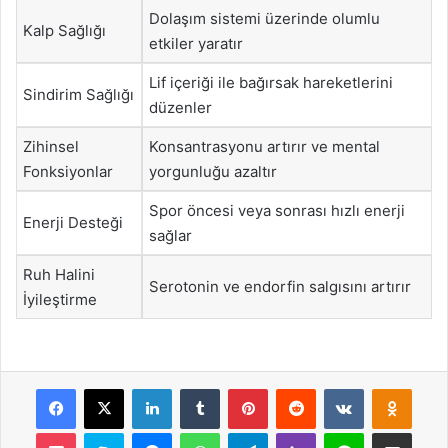
Dolaşım sistemi üzerinde olumlu
Kalp Sağlığı
etkiler yaratır
Lif içeriği ile bağırsak hareketlerini
Sindirim Sağlığı
düzenler
Zihinsel
Konsantrasyonu artırır ve mental
Fonksiyonlar
yorgunluğu azaltır
Spor öncesi veya sonrası hızlı enerji
Enerji Desteği
sağlar
Ruh Halini
Serotonin ve endorfin salgısını artırır
İyileştirme
Facebook
X
LinkedIn
Tumblr
Pinterest
Reddit
VKontakte
Odnok
Pocket
Skype
Messenger
WhatsApp
Telegram
Viber
Line
E-Posta ile payla