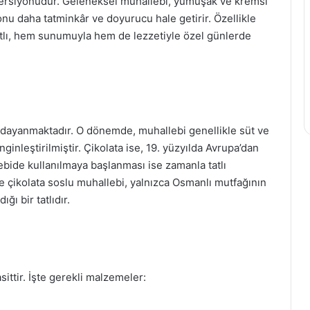
ir versiyonudur. Geleneksel muhallebi, yumuşak ve kremsi
onu daha tatminkâr ve doyurucu hale getirir. Özellikle
 tatlı, hem sunumuyla hem de lezzetiyle özel günlerde
 dayanmaktadır. O dönemde, muhallebi genellikle süt ve
enginleştirilmiştir. Çikolata ise, 19. yüzyılda Avrupa’dan
ebide kullanılmaya başlanması ise zamanla tatlı
e çikolata soslu muhallebi, yalnızca Osmanlı mutfağının
ı bir tatlıdır.
ittir. İşte gerekli malzemeler: