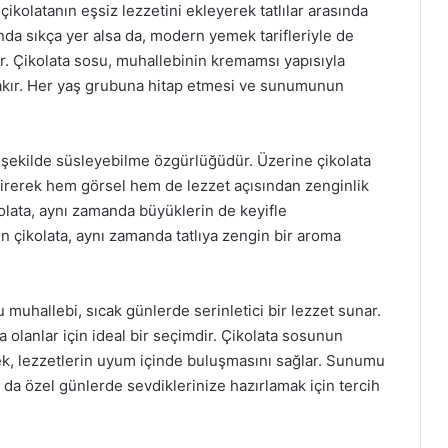
ikolatanın eşsiz lezzetini ekleyerek tatlılar arasında
nda sıkça yer alsa da, modern yemek tarifleriyle de
r. Çikolata sosu, muhallebinin kremamsı yapısıyla
rakır. Her yaş grubuna hitap etmesi ve sunumunun
niz şekilde süsleyebilme özgürlüğüdür. Üzerine çikolata
ştirerek hem görsel hem de lezzet açısından zenginlik
kolata, aynı zamanda büyüklerin de keyifle
en çikolata, aynı zamanda tatlıya zengin bir aroma
 muhallebi, sıcak günlerde serinletici bir lezzet sunar.
da olanlar için ideal bir seçimdir. Çikolata sosunun
ek, lezzetlerin uyum içinde buluşmasını sağlar. Sunumu
a da özel günlerde sevdiklerinize hazırlamak için tercih