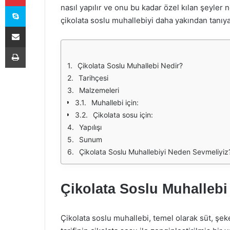
Skype
nasıl yapılır ve onu bu kadar özel kılan şeyler n
çikolata soslu muhallebiyi daha yakından tanıy
E-Posta ile paylaş
Yazdır
Çikolata Soslu Muhallebi Nedir?
Tarihçesi
Malzemeleri
Muhallebi için:
Çikolata sosu için:
Yapılışı
Sunum
Çikolata Soslu Muhallebiyi Neden Sevmeliyiz
Çikolata Soslu Muhallebi
Çikolata soslu muhallebi, temel olarak süt, şeke