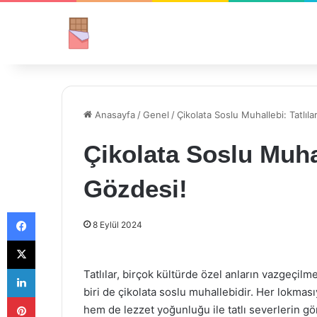
Anasayfa
/
Genel
/
Çikolata Soslu Muhallebi: Tatlıl
Çikolata Soslu Muhal
Gözdesi!
Facebook
8 Eylül 2024
X
LinkedIn
Tatlılar, birçok kültürde özel anların vazgeçilme
biri de çikolata soslu muhallebidir. Her lokması
Pinterest
hem de lezzet yoğunluğu ile tatlı severlerin gön