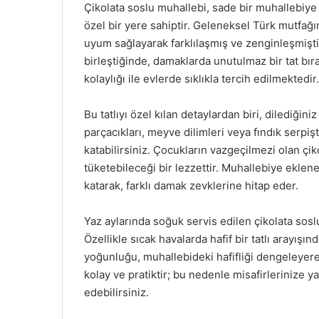
Çikolata soslu muhallebi, sade bir muhallebiye ç
özel bir yere sahiptir. Geleneksel Türk mutfağı
uyum sağlayarak farklılaşmış ve zenginleşmişti
birleştiğinde, damaklarda unutulmaz bir tat bı
kolaylığı ile evlerde sıklıkla tercih edilmektedir.
Bu tatlıyı özel kılan detaylardan biri, dilediği
parçacıkları, meyve dilimleri veya fındık serpi
katabilirsiniz. Çocukların vazgeçilmezi olan çi
tüketebileceği bir lezzettir. Muhallebiye eklen
katarak, farklı damak zevklerine hitap eder.
Yaz aylarında soğuk servis edilen çikolata soslu
Özellikle sıcak havalarda hafif bir tatlı arayışın
yoğunluğu, muhallebideki hafifliği dengeleyer
kolay ve pratiktir; bu nedenle misafirlerinize y
edebilirsiniz.