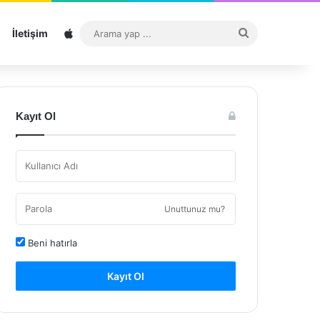
Sitemap
Arama
İletişim
yap
...
Kayıt Ol
Unuttunuz mu?
Beni hatırla
Kayıt Ol