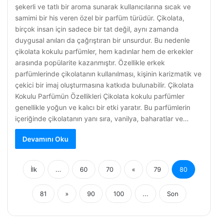
şekerli ve tatlı bir aroma sunarak kullanıcılarına sıcak ve
samimi bir his veren özel bir parfüm türüdür. Çikolata,
birçok insan için sadece bir tat değil, aynı zamanda
duygusal anıları da çağrıştıran bir unsurdur. Bu nedenle
çikolata kokulu parfümler, hem kadınlar hem de erkekler
arasında popülarite kazanmıştır. Özellikle erkek
parfümlerinde çikolatanın kullanılması, kişinin karizmatik ve
çekici bir imaj oluşturmasına katkıda bulunabilir. Çikolata
Kokulu Parfümün Özellikleri Çikolata kokulu parfümler
genellikle yoğun ve kalıcı bir etki yaratır. Bu parfümlerin
içeriğinde çikolatanın yanı sıra, vanilya, baharatlar ve…
Devamını Oku
İlk
...
60
70
«
79
80
81
»
90
100
...
Son