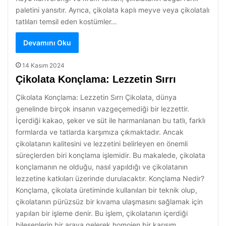
paletini yansıtır. Ayrıca, çikolata kaplı meyve veya çikolatalı
tatlıları temsil eden kostümler…
Devamını Oku
14 Kasım 2024
Çikolata Konçlama: Lezzetin Sırrı
Çikolata Konçlama: Lezzetin Sırrı Çikolata, dünya
genelinde birçok insanın vazgeçemediği bir lezzettir.
İçerdiği kakao, şeker ve süt ile harmanlanan bu tatlı, farklı
formlarda ve tatlarda karşımıza çıkmaktadır. Ancak
çikolatanın kalitesini ve lezzetini belirleyen en önemli
süreçlerden biri konçlama işlemidir. Bu makalede, çikolata
konçlamanın ne olduğu, nasıl yapıldığı ve çikolatanın
lezzetine katkıları üzerinde durulacaktır. Konçlama Nedir?
Konçlama, çikolata üretiminde kullanılan bir teknik olup,
çikolatanın pürüzsüz bir kıvama ulaşmasını sağlamak için
yapılan bir işleme denir. Bu işlem, çikolatanın içerdiği
bileşenlerin bir araya gelerek homojen bir karışım