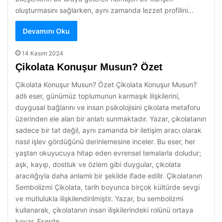
oluşturmasını sağlarken, aynı zamanda lezzet profilini…
Devamını Oku
14 Kasım 2024
Çikolata Konuşur Musun? Özet
Çikolata Konuşur Musun? Özet Çikolata Konuşur Musun?
adlı eser, günümüz toplumunun karmaşık ilişkilerini,
duygusal bağlarını ve insan psikolojisini çikolata metaforu
üzerinden ele alan bir anlatı sunmaktadır. Yazar, çikolatanın
sadece bir tat değil, aynı zamanda bir iletişim aracı olarak
nasıl işlev gördüğünü derinlemesine inceler. Bu eser, her
yaştan okuyucuya hitap eden evrensel temalarla doludur;
aşk, kayıp, dostluk ve özlem gibi duygular, çikolata
aracılığıyla daha anlamlı bir şekilde ifade edilir. Çikolatanın
Sembolizmi Çikolata, tarih boyunca birçok kültürde sevgi
ve mutlulukla ilişkilendirilmiştir. Yazar, bu sembolizmi
kullanarak, çikolatanın insan ilişkilerindeki rolünü ortaya
koyar. Eserde,…